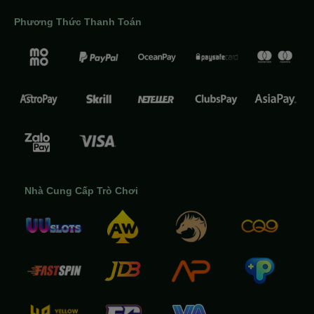
Phương Thức Thanh Toán
Nhà Cung Cấp Trò Chơi