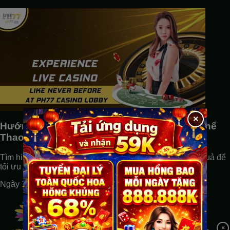
×
Hướng Dẫn Nâng Cao Tỷ Lệ Thắng Cược Thể
Thao Tại VIP88 Win
Tìm hiểu các chiến lược và mẹo cá cược thể thao hiệu quả để
tối ưu hóa cơ hội chiến thắng của bạn tại VIP88 Win.
Ngày 15 tháng 4 năm 2026
×