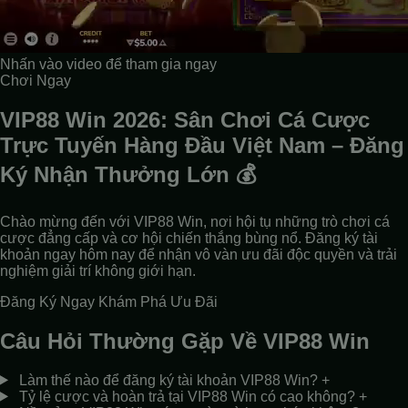
Nhấn vào video để tham gia ngay
Chơi Ngay
VIP88 Win 2026: Sân Chơi Cá Cược
Trực Tuyến Hàng Đầu Việt Nam – Đăng
Ký Nhận Thưởng Lớn 💰
Chào mừng đến với VIP88 Win, nơi hội tụ những trò chơi cá
cược đẳng cấp và cơ hội chiến thắng bùng nổ. Đăng ký tài
khoản ngay hôm nay để nhận vô vàn ưu đãi độc quyền và trải
nghiệm giải trí không giới hạn.
Đăng Ký Ngay
Khám Phá Ưu Đãi
Câu Hỏi Thường Gặp Về VIP88 Win
Làm thế nào để đăng ký tài khoản VIP88 Win?
+
Tỷ lệ cược và hoàn trả tại VIP88 Win có cao không?
+