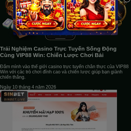
Trải Nghiệm Casino Trực Tuyến Sống Động
Cùng VIP88 Win: Chiến Lược Chơi Bài
Đắm mình vào thế giới casino trực tuyến chân thực của VIP88
Win với các trò chơi đỉnh cao và chiến lược giúp bạn giành
chiến thắng.
Ngày 10 tháng 4 năm 2026