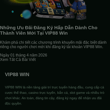
Những Ưu Đãi Đăng Ký Hấp Dẫn Dành Cho
Thành Viên Mới Tại VIP88 Win
Khám phá chi tiết các chương trình khuyến mãi đặc biệt dành
riêng cho người chơi mới khi đăng ký tài khoản VIP88 Win.
Ngày 01 tháng 4 năm 2026
Xem Tất Cả Bài Viết
VIP88 WIN
VIP88 WIN là nền tảng giải trí trực tuyến hàng đầu, cung cấp cá
cược thể thao, casino trực tuyến, bắn cá, slot game và nhiều trò
chơi khác. An toàn, đáng tin cậy, đăng ký ngay để nhận ưu đãi
độc quyền.