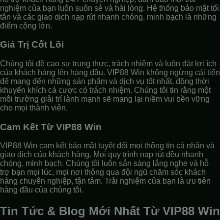
nghiệm của bạn luôn suôn sẻ và hài lòng. Hệ thống bảo mật tối
tân và các giao dịch nạp rút nhanh chóng, minh bạch là những
điểm cộng lớn.
Giá Trị Cốt Lõi
Chúng tôi đề cao sự trung thực, trách nhiệm và luôn đặt lợi ích
của khách hàng lên hàng đầu. VIP88 Win không ngừng cải tiến
để mang đến những sản phẩm và dịch vụ tốt nhất, đồng thời
khuyến khích cá cược có trách nhiệm. Chúng tôi tin rằng một
môi trường giải trí lành mạnh sẽ mang lại niềm vui bền vững
cho mọi thành viên.
Cam Kết Từ VIP88 Win
VIP88 Win cam kết bảo mật tuyệt đối mọi thông tin cá nhân và
giao dịch của khách hàng. Mọi quy trình nạp rút đều nhanh
chóng, minh bạch. Chúng tôi luôn sẵn sàng lắng nghe và hỗ
trợ bạn mọi lúc, mọi nơi thông qua đội ngũ chăm sóc khách
hàng chuyên nghiệp, tận tâm. Trải nghiệm của bạn là ưu tiên
hàng đầu của chúng tôi.
Tin Tức & Blog Mới Nhất Từ VIP88 Win