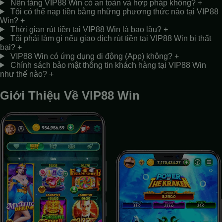
Nền tảng VIP88 Win có an toàn và hợp pháp không?
+
Tôi có thể nạp tiền bằng những phương thức nào tại VIP88
Win?
+
Thời gian rút tiền tại VIP88 Win là bao lâu?
+
Tôi phải làm gì nếu giao dịch rút tiền tại VIP88 Win bị thất
bại?
+
VIP88 Win có ứng dụng di động (App) không?
+
Chính sách bảo mật thông tin khách hàng tại VIP88 Win
như thế nào?
+
Giới Thiệu Về VIP88 Win