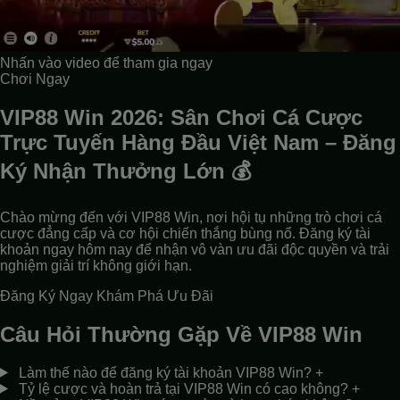
Nhấn vào video để tham gia ngay
Chơi Ngay
VIP88 Win 2026: Sân Chơi Cá Cược
Trực Tuyến Hàng Đầu Việt Nam – Đăng
Ký Nhận Thưởng Lớn 💰
Chào mừng đến với VIP88 Win, nơi hội tụ những trò chơi cá
cược đẳng cấp và cơ hội chiến thắng bùng nổ. Đăng ký tài
khoản ngay hôm nay để nhận vô vàn ưu đãi độc quyền và trải
nghiệm giải trí không giới hạn.
Đăng Ký Ngay
Khám Phá Ưu Đãi
Câu Hỏi Thường Gặp Về VIP88 Win
Làm thế nào để đăng ký tài khoản VIP88 Win?
+
Tỷ lệ cược và hoàn trả tại VIP88 Win có cao không?
+