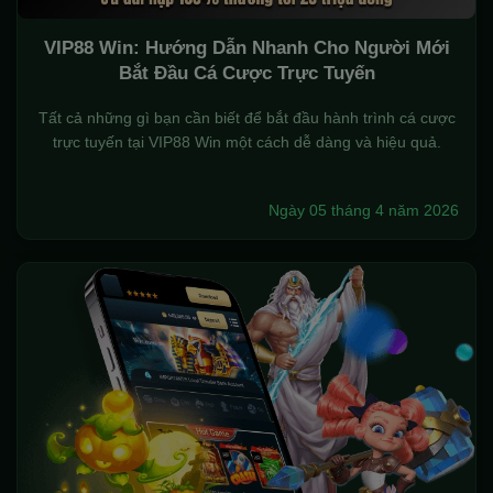
VIP88 Win: Hướng Dẫn Nhanh Cho Người Mới
Bắt Đầu Cá Cược Trực Tuyến
Tất cả những gì bạn cần biết để bắt đầu hành trình cá cược
trực tuyến tại VIP88 Win một cách dễ dàng và hiệu quả.
Ngày 05 tháng 4 năm 2026