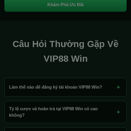
Khám Phá Ưu Đãi
Câu Hỏi Thường Gặp Về
VIP88 Win
+
Làm thế nào để đăng ký tài khoản VIP88 Win?
Tỷ lệ cược và hoàn trả tại VIP88 Win có cao
+
không?