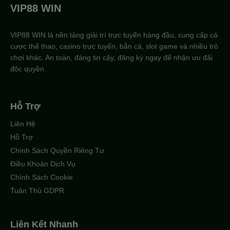
VIP88 WIN
VIP88 WIN là nền tảng giải trí trực tuyến hàng đầu, cung cấp cá
cược thể thao, casino trực tuyến, bắn cá, slot game và nhiều trò
chơi khác. An toàn, đáng tin cậy, đăng ký ngay để nhận ưu đãi
độc quyền.
Hỗ Trợ
Liên Hệ
Hỗ Trợ
Chính Sách Quyền Riêng Tư
Điều Khoản Dịch Vụ
Chính Sách Cookie
Tuân Thủ GDPR
Liên Kết Nhanh