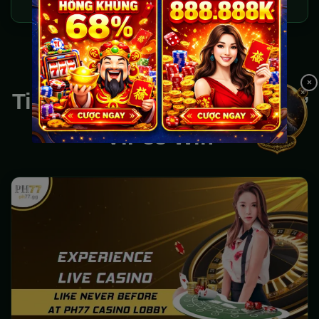
×
Tin Tức & Blog Mới Nhất Từ
VIP88 Win