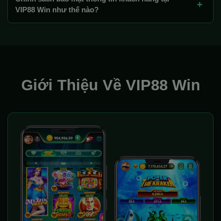
+
VIP88 Win như thế nào?
Giới Thiệu Về VIP88 Win