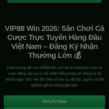
VIP88 Win 2026: Sân Chơi Cá
Cược Trực Tuyến Hàng Đầu
Việt Nam – Đăng Ký Nhận
Thưởng Lớn 💰
Chào mừng đến với VIP88 Win, nơi hội tụ những trò chơi cá
cược đẳng cấp và cơ hội chiến thắng bùng nổ. Đăng ký tài
khoản ngay hôm nay để nhận vô vàn ưu đãi độc quyền và trải
nghiệm giải trí không giới hạn.
Đăng Ký Ngay