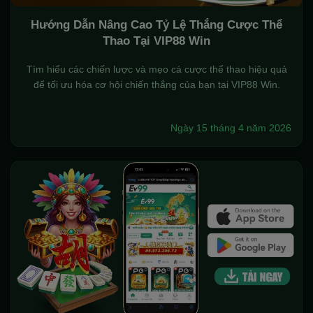
Hướng Dẫn Nâng Cao Tỷ Lệ Thắng Cược Thể
Thao Tại VIP88 Win
Tìm hiểu các chiến lược và mẹo cá cược thể thao hiệu quả
để tối ưu hóa cơ hội chiến thắng của bạn tại VIP88 Win.
Ngày 15 tháng 4 năm 2026