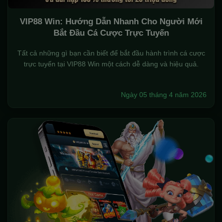
VIP88 Win: Hướng Dẫn Nhanh Cho Người Mới
Bắt Đầu Cá Cược Trực Tuyến
Tất cả những gì bạn cần biết để bắt đầu hành trình cá cược
trực tuyến tại VIP88 Win một cách dễ dàng và hiệu quả.
Ngày 05 tháng 4 năm 2026