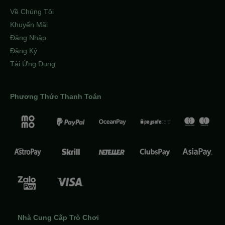
Về Chúng Tôi
Khuyến Mãi
Đăng Nhập
Đăng Ký
Tải Ứng Dụng
Phương Thức Thanh Toán
Nhà Cung Cấp Trò Chơi