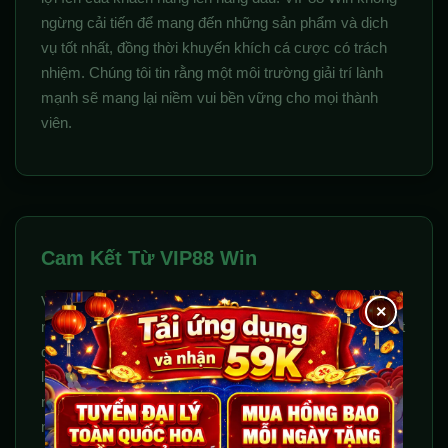
ngừng cải tiến để mang đến những sản phẩm và dịch
vụ tốt nhất, đồng thời khuyến khích cá cược có trách
nhiệm. Chúng tôi tin rằng một môi trường giải trí lành
mạnh sẽ mang lại niềm vui bền vững cho mọi thành
viên.
Cam Kết Từ VIP88 Win
VIP88 Win cam kết bảo mật tuyệt đối mọi thông tin cá
×
nhân và giao dịch của khách hàng. Mọi quy trình nạp rút
đều nhanh chóng, minh bạch. Chúng tôi luôn sẵn sàng
lắng nghe và hỗ trợ bạn mọi lúc, mọi nơi thông qua đội
ngũ chăm sóc khách hàng chuyên nghiệp, tận tâm. Trải
nghiệm của bạn là ưu tiên hàng đầu của chúng tôi.